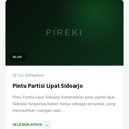
PIREKI
BLOG
26 Jun 2020
admin
Pintu Partisi Lipat Sidoarjo
Pintu Partisi Lipat Sidoarjo Keberadaan pintu partisi lipat
Sidoarjo fungsinya bukan hanya sebagai penyekat, yang
memisahkan ruangan satu...
SELENGKAPNYA
→